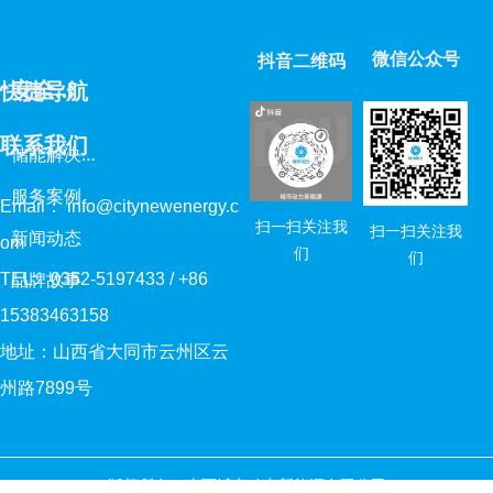
微信公众号
抖音二维码
安
全中心
快捷导航
联系我们
储
能解决方案
服务案例
Email： info@citynewenergy.c
扫一扫关注我
扫一扫关注我
新闻动态
om
们
们
TEL: 0352-5197433 / +86
品牌故事
15383463158
地址：山西省大同市云州区云
州路7899号
版权所有©
山西城市动力新能源有限公司