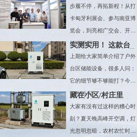
迎莅临城市动力欧洲
步履不停，再拓新程！从打
智慧能源展
卡匈牙利展会、参与南亚博
览会，到亮相广交会、开拓
菲律宾市场，每一场展会都
2026-06-29
实测实用！ 这款台
区储能设备，全场景
是沉淀与成长。2026年6
上期给大家简单介绍了户外
适配太能打
月，我们将走进欧洲核心市
台区储能设备，很多人问：
场，重磅亮相The smarter E
它的细节够不够能打？今天
Europe 2026欧洲智慧能源展
就带大家看清它的实力城市
2026-06-02
藏在小区/村庄里
的“充电宝” 台区储
博览会！在此诚邀各位行业
动力261kWh户外台区储能
大家有没有过这样的糟心时
能凭什么解决我们的
朋友、合作伙伴，莅临我们
用电烦恼？
——不管是小区、农村还是
刻？夏天晚高峰开空调，灯
的展位，面对面交流、看新
有光伏、充电桩的场景，它
光忽明忽暗，农村农忙时，