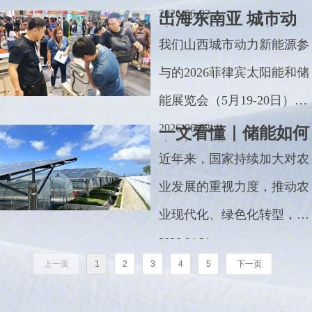
品、谈合作，共探储能行业
都能完美适配，实用性拉
机器因电压骤降罢工。家门
2026-06-02
出海东南亚 城市动
力2026菲律宾太阳能
新机遇！
满！
口的光伏板，中午电多送不
我们山西城市动力新能源参
和储能展览会圆满落
幕
出、晚上电少不够用其实这
与的2026菲律宾太阳能和储
些烦恼。根源都是咱们身边
能展览会（5月19-20日），
的配电台区“扛不住”了！
在帕赛市SMX会议中心圆满
2026-06-02
一文看懂｜储能如何
守护春耕丰收？
落幕。
近年来，国家持续加大对农
业发展的重视力度，推动农
业现代化、绿色化转型，而
新能源储能技术的融入，正
2026-04-21
上一页
1
2
3
4
5
下一页
为春耕生产注入新动能，让
春日的田野在科技赋能下焕