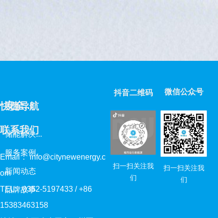
发新活力。
微信公众号
抖音二维码
安
全中心
快捷导航
联系我们
储
能解决方案
服务案例
Email： info@citynewenergy.c
扫一扫关注我
扫一扫关注我
新闻动态
om
们
们
TEL: 0352-5197433 / +86
品牌故事
15383463158